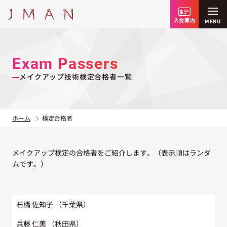
入会案内
MENU
JMANとは
Exam Passers
メイクアップ技術検定合格者一覧
お知らせ
メイクの日
ホーム
検定合格者
メイクアップ検定
メイクアップ検定の合格者をご紹介します。（表示順はランダ
イベント・講座
ムです。）
入会案内
お問い合わせ
石橋 佐知子
（千葉県）
兵藤 仁美
（秋田県）