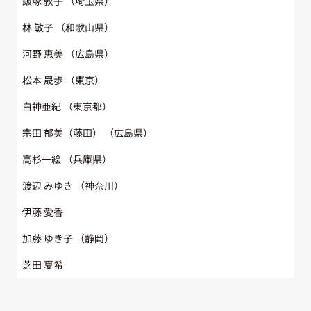
飯塚 敦子
（埼玉県）
林 敏子
（和歌山県）
河野 恵美
（広島県）
松本 晟歩
（東京）
白神亜紀
（東京都）
宗田 郁美（藤田）
（広島県）
高杉一絵
（兵庫県）
渡辺 みゆき
（神奈川）
伊藤 愛香
加藤 ゆき子
（静岡）
芝田 夏希