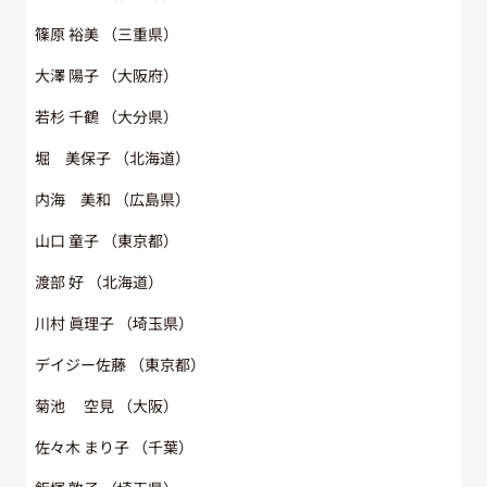
篠原 裕美
（三重県）
Follow us
大澤 陽子
（大阪府）
若杉 千鶴
（大分県）
堀 美保子
（北海道）
内海 美和
（広島県）
山口 童子
（東京都）
渡部 好
（北海道）
川村 眞理子
（埼玉県）
デイジー佐藤
（東京都）
菊池 空見
（大阪）
佐々木 まり子
（千葉）